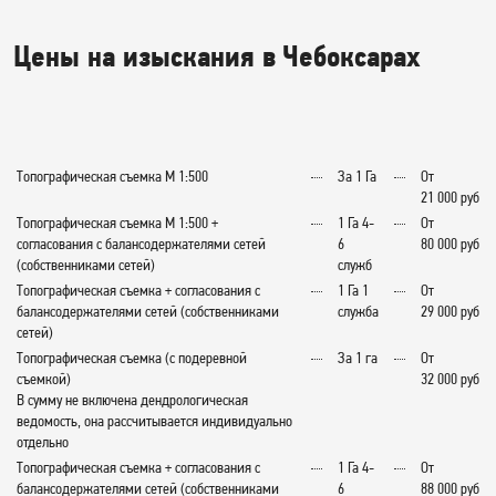
Цены на изыскания в Чебоксарах
Топографическая съемка М 1:500
За 1 Га
От
21 000 руб
Топографическая съемка М 1:500 +
1 Га 4-
От
согласования с балансодержателями сетей
6
80 000 руб
(собственниками сетей)
служб
Топографическая съемка + согласования с
1 Га 1
От
балансодержателями сетей (собственниками
служба
29 000 руб
сетей)
Топографическая съемка (с подеревной
За 1 га
От
съемкой)
32 000 руб
В сумму не включена дендрологическая
ведомость, она рассчитывается индивидуально
отдельно
Топографическая съемка + согласования с
1 Га 4-
От
балансодержателями сетей (собственниками
6
88 000 руб