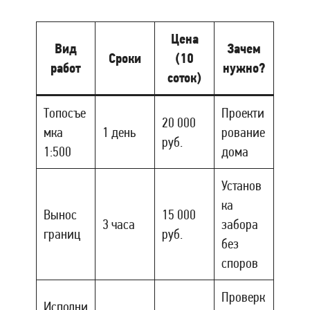
Цена
Вид
Зачем
Сроки
(10
работ
нужно?
соток)
Топосъе
Проекти
20 000
мка
1 день
рование
руб.
1:500
дома
Установ
ка
Вынос
15 000
3 часа
забора
границ
руб.
без
споров
Проверк
Исполни