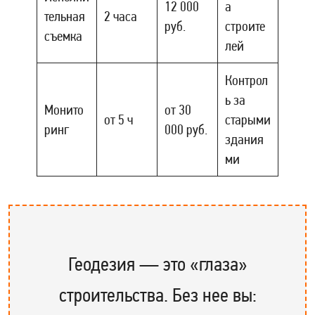
12 000
а
тельная
2 часа
руб.
строите
съемка
лей
Контрол
ь за
Монито
от 30
от 5 ч
старыми
ринг
000 руб.
здания
ми
Геодезия — это «глаза»
строительства. Без нее вы: