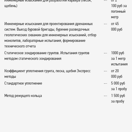
Инженерные изыскания для разработки карьера (песок,
от 2
щебень)
100 руб за
погонный
метр
Инженерные изыскания для проектирования дренажных
от 45
систем: Выезд буровой бригады, бурение разведочных
000 руб
геологических скважин для инженерных изысканий, отбор
монолитов, лабораторные испытания, формирование
технического отчета
Статическое зондирование грунтов. Испытания грунтов
1000 руб
методом статического зондирования
за 1 метр
испытания
Коэффициент уплотнения грунта, песка, щебня Экспресс
от 20
методы
000 руб
Стандартное уплотнение
5 000 руб
за 1 пробу
Метод режущего кольца
1 500 руб
за пробу